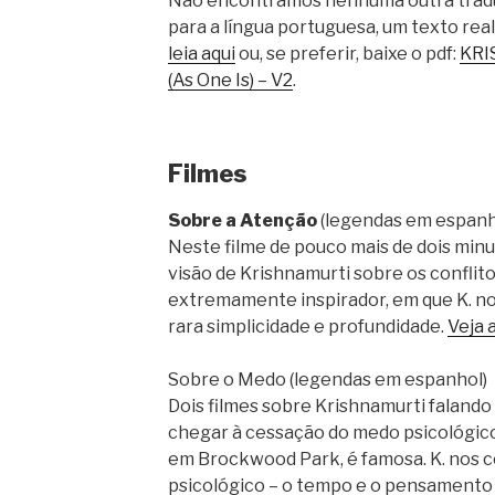
Não encontramos nenhuma outra trad
para a língua portuguesa, um texto rea
leia aqui
ou, se preferir, baixe o pdf:
KRI
(As One Is) – V2
.
Filmes
Sobre a Atenção
(legendas em espanh
Neste filme de pouco mais de dois min
visão de Krishnamurti sobre os conflito
extremamente inspirador, em que K. n
rara simplicidade e profundidade.
Veja 
Sobre o Medo (legendas em espanhol)
Dois filmes sobre Krishnamurti faland
chegar à cessação do medo psicológico.
em Brockwood Park, é famosa. K. nos c
psicológico – o tempo e o pensamento 