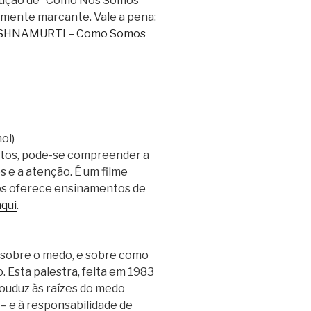
ução de “Como Nós Somos”
lmente marcante. Vale a pena:
SHNAMURTI – Como Somos
ol)
utos, pode-se compreender a
s e a atenção. É um filme
os oferece ensinamentos de
aqui
.
o sobre o medo, e sobre como
 Esta palestra, feita em 1983
ouduz às raízes do medo
– e à responsabilidade de