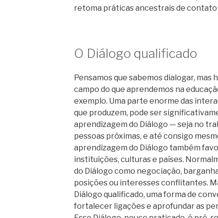
retoma práticas ancestrais de contato 
O Diálogo qualificado
Pensamos que sabemos dialogar, mas há
campo do que aprendemos na educação f
exemplo. Uma parte enorme das interaçõ
que produzem, pode ser significativa
aprendizagem do Diálogo — seja no trab
pessoas próximas, e até consigo mesmo
aprendizagem do Diálogo também favo
instituições, culturas e países. Normal
do Diálogo como negociação, barganha
posições ou interesses conflitantes. M
Diálogo qualificado, uma forma de con
fortalecer ligações e aprofundar as p
Esse Diálogo, pouco praticado, é pré-re