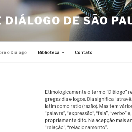
 DIÁLOGO DE SÃO PA
bre o Diálogo
Biblioteca
Contato
Etimologicamente o termo “Diálogo” res
gregas dia e logos. Dia significa “atravé
latim como ratio (razão). Mas tem vário
“palavra”, “expressão”, “fala”, “verbo” e
propriamente dito. Na acepção mais anti
“relação”, “relacionamento”.