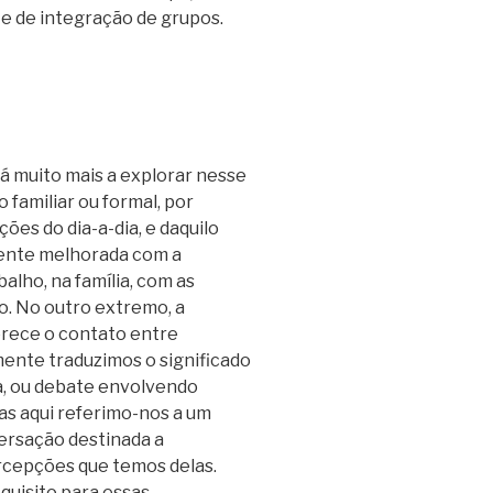
e de integração de grupos.
 muito mais a explorar nesse
amiliar ou formal, por
es do dia-a-dia, e daquilo
mente melhorada com a
alho, na família, com as
. No outro extremo, a
rece o contato entre
mente traduzimos o significado
, ou debate envolvendo
as aqui referimo-nos a um
versação destinada a
ercepções que temos delas.
quisito para essas