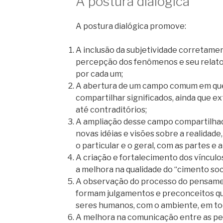
A postura dialógica
A postura dialógica promove:
A inclusão da subjetividade corretamen
percepção dos fenômenos e seu relat
por cada um;
A abertura de um campo comum em que 
compartilhar significados, ainda que 
até contraditórios;
A ampliação desse campo compartilhad
novas idéias e visões sobre a realidad
o particular e o geral, com as partes e a
A criação e fortalecimento dos víncul
a melhora na qualidade do “cimento soc
A observação do processo do pensamen
formam julgamentos e preconceitos que
seres humanos, com o ambiente, em tod
A melhora na comunicação entre as pe