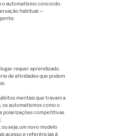
om o automatismo concordo-
versação habitual —
gente;
alogar requer aprendizado.
rie de atividades que podem
is:
 hábitos mentais que travam a
s, os automatismos como o
s polarizações competitivas
;
, ou seja, um novo modelo
is acesso e referências à