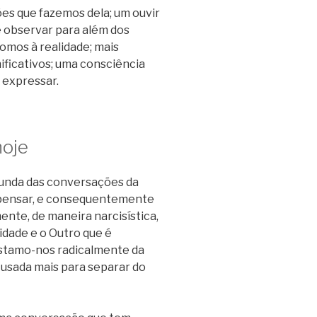
ões que fazemos dela; um ouvir
e observar para além dos
omos à realidade; mais
nificativos; uma consciência
 expressar.
hoje
funda das conversações da
a pensar, e consequentemente
ente, de maneira narcisística,
idade e o Outro que é
fastamo-nos radicalmente da
 usada mais para separar do